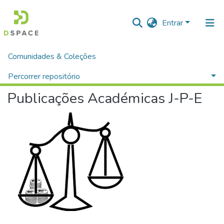
Entrar
Comunidades & Coleções
Página inicial
Ciências Jurídico, Político e Empresariais
Publicações Académicas J-P-E
Percorrer por assunto
Percorrer repositório
Publicações Académicas J-P-E