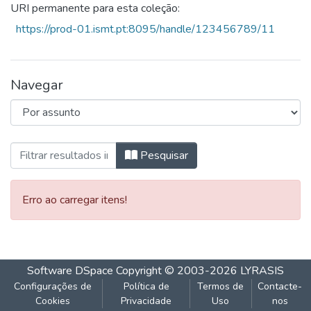
URI permanente para esta coleção:
https://prod-01.ismt.pt:8095/handle/123456789/11
Navegar
Percorrer Publicações Académicas J-P-E 
Pesquisar
Erro ao carregar itens!
Software DSpace
Copyright © 2003-2026
LYRASIS
Configurações de
Política de
Termos de
Contacte-
Cookies
Privacidade
Uso
nos