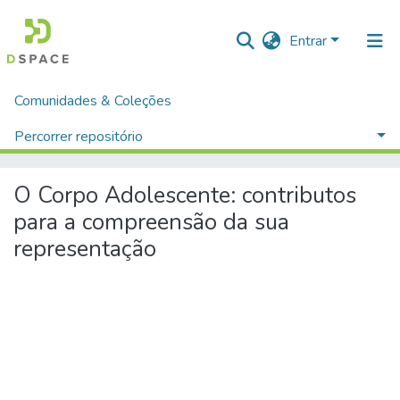
Entrar
Comunidades & Coleções
Página inicial
Ciências do Comportamento
Publicações Científicas de Psicologia
Percorrer repositório
O Corpo Adolescente: contributos para a compreensão da sua representação
Estatísticas
O Corpo Adolescente: contributos
para a compreensão da sua
representação