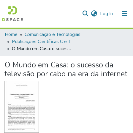
(current)
Log In
Communities & Collections
Home
Comunicação e Tecnologias
Publicações Científicas C e T
All of DSpace
O Mundo em Casa: o sucesso da televisão por cabo na era da internet
Statistics
O Mundo em Casa: o sucesso da
televisão por cabo na era da internet