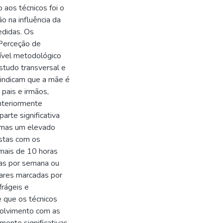
o aos técnicos foi o
o na influência da
edidas. Os
 Perceção de
nível metodológico
studo transversal e
 indicam que a mãe é
 pais e irmãos,
anteriormente
arte significativa
, mas um elevado
istas com os
(mais de 10 horas
ras por semana ou
iares marcadas por
frágeis e
e que os técnicos
volvimento com as