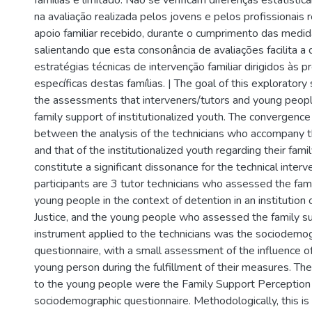
famílias é limitado. Não se verificam diferenças estatistic
na avaliação realizada pelos jovens e pelos profissionais 
apoio familiar recebido, durante o cumprimento das medi
salientando que esta consonância de avaliações facilita a 
estratégias técnicas de intervenção familiar dirigidos às 
específicas destas famílias. | The goal of this exploratory
the assessments that interveners/tutors and young peop
family support of institutionalized youth. The convergence
between the analysis of the technicians who accompany 
and that of the institutionalized youth regarding their fami
constitute a significant dissonance for the technical interv
participants are 3 tutor technicians who assessed the fam
young people in the context of detention in an institution o
Justice, and the young people who assessed the family s
instrument applied to the technicians was the sociodemo
questionnaire, with a small assessment of the influence of
young person during the fulfillment of their measures. Th
to the young people were the Family Support Perception 
sociodemographic questionnaire. Methodologically, this is 