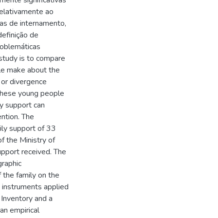
amente significativas
relativamente ao
das de internamento,
definição de
problemáticas
 study is to compare
le make about the
 or divergence
these young people
ly support can
ention. The
ily support of 33
f the Ministry of
upport received. The
graphic
 the family on the
e instruments applied
Inventory and a
an empirical