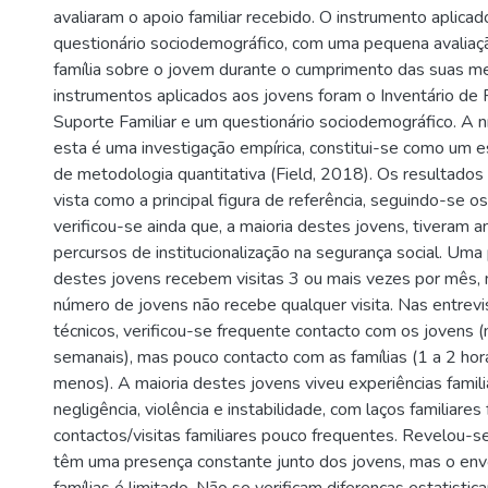
avaliaram o apoio familiar recebido. O instrumento aplicad
questionário sociodemográfico, com uma pequena avaliaçã
família sobre o jovem durante o cumprimento das suas m
instrumentos aplicados aos jovens foram o Inventário de
Suporte Familiar e um questionário sociodemográfico. A 
esta é uma investigação empírica, constitui-se como um e
de metodologia quantitativa (Field, 2018). Os resultados
vista como a principal figura de referência, seguindo-se os
verificou-se ainda que, a maioria destes jovens, tiveram 
percursos de institucionalização na segurança social. Uma p
destes jovens recebem visitas 3 ou mais vezes por mês
número de jovens não recebe qualquer visita. Nas entrev
técnicos, verificou-se frequente contacto com os jovens 
semanais), mas pouco contacto com as famílias (1 a 2 ho
menos). A maioria destes jovens viveu experiências famil
negligência, violência e instabilidade, com laços familiares 
contactos/visitas familiares pouco frequentes. Revelou-s
têm uma presença constante junto dos jovens, mas o en