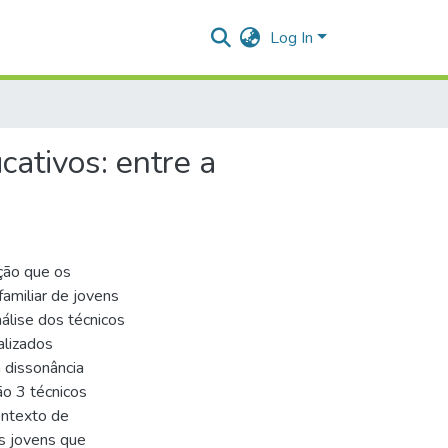
Log In
ativos: entre a
ção que os
familiar de jovens
nálise dos técnicos
alizados
a dissonância
são 3 técnicos
ontexto de
os jovens que