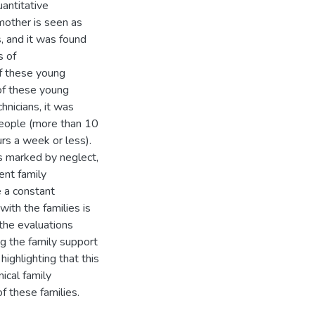
uantitative
mother is seen as
s, and it was found
s of
 of these young
of these young
hnicians, it was
people (more than 10
urs a week or less).
s marked by neglect,
uent family
e a constant
ith the families is
n the evaluations
g the family support
highlighting that this
nical family
f these families.