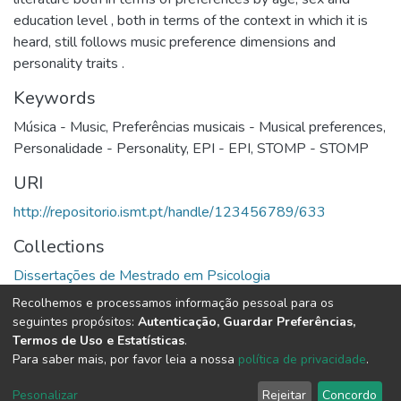
education level , both in terms of the context in which it is
heard, still follows music preference dimensions and
personality traits .
Keywords
Música - Music
,
Preferências musicais - Musical preferences
,
Personalidade - Personality
,
EPI - EPI
,
STOMP - STOMP
URI
http://repositorio.ismt.pt/handle/123456789/633
Collections
Dissertações de Mestrado em Psicologia
Recolhemos e processamos informação pessoal para os
Full item page
seguintes propósitos:
Autenticação, Guardar Preferências,
Termos de Uso e Estatísticas
.
Para saber mais, por favor leia a nossa
política de privacidade
.
DSpace software
copyright © 2002-2026
LYRASIS
Cookie
Privacy
End User
Send
Pesonalizar
Rejeitar
Concordo