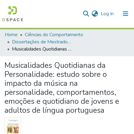
(current)
Log In
Communities & Collections
Home
Ciências do Comportamento
Dissertações de Mestrado em Psicologia
All of DSpace
Musicalidades Quotidianas da Personalidade: estudo sobre o impacto da música na personalidade, comportamentos, emoções e quotidiano de jovens e adultos de língua portuguesa
Statistics
Musicalidades Quotidianas da
Personalidade: estudo sobre o
impacto da música na
personalidade, comportamentos,
emoções e quotidiano de jovens e
adultos de língua portuguesa